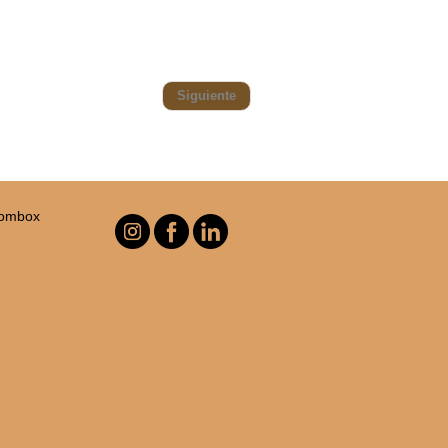
Siguiente
Combox