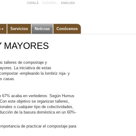
CATALÀ
ESPAÑOL
ENGLISH
s
Servicios
Noticias
Conócenos
Y MAYORES
talleres de compostaje y
ayores. La iniciativa de estas
ompostar -empleando la lombriz roja- y
ias casas.
 un 67% acaba en vertederos. Según Humus
on este objetivo se organizan talleres,
nales o cualquier tipo de colectividades,
reducción de la basura doméstica en un 60%-
ortancia de practicar el compostaje para