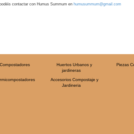
es podéis contactar con Humus Summum en
humusummum@gmail.com
Compostadores
Huertos Urbanos y
Piezas 
jardineras
rmicompostadores
Accesorios Compostaje y
Jardineria