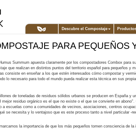
Descubre el Compostaje
Producto
OMPOSTAJE PARA PEQUEÑOS 
Humus Summum apuesta claramente por los compostadores Combox para sus 
je que realizan en distintos puntos del territorio español para pequeños y m
s consiste en enseñar a los que estén interesados cómo compostar y vermic
todo lo necesario para todo el mundo pueda realizar esta técnica en sus prop
llones de toneladas de residuos sólidos urbanos se producen en España y
mejor residuo orgánico es el que no existe o el que se convierte en abono". C
nto a escuelas como a comunidades de vecinos, asociaciones, centros ocupacio
é se necesita y lo ventajoso que es este proceso tanto a nivel particular -
camos la importancia de que los más pequeños tomen consciencia de la imp