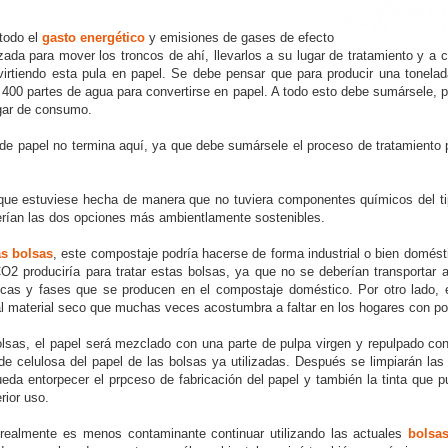
todo el
gasto energético
y emisiones de gases de efecto
zada para mover los troncos de ahí, llevarlos a su lugar de tratamiento y a c
irtiendo esta pula en papel. Se debe pensar que para producir una tonelad
e 400 partes de agua para convertirse en papel. A todo esto debe sumársele, p
ugar de consumo.
a de papel no termina aquí, ya que debe sumársele el proceso de tratamiento
 que estuviese hecha de manera que no tuviera componentes químicos del ti
erían las dos opciones más ambientlamente sostenibles.
s bolsas
, este compostaje podría hacerse de forma industrial o bien domést
 produciría para tratar estas bolsas, ya que no se deberían transportar a 
ticas y fases que se producen en el compostaje doméstico. Por otro lado, e
l material seco que muchas veces acostumbra a faltar en los hogares con poc
 bolsas, el papel será mezclado con una parte de pulpa virgen y repulpado con
 de celulosa del papel de las bolsas ya utilizadas. Después se limpiarán la
eda entorpecer el prpceso de fabricación del papel y también la tinta que 
rior uso.
 realmente es menos contaminante continuar utilizando las actuales
bolsas