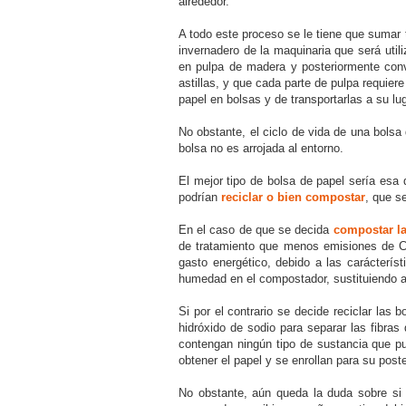
alrededor.
A todo este proceso se le tiene que sumar 
invernadero de la maquinaria que será utili
en pulpa de madera y posteriormente conv
astillas, y que cada parte de pulpa requier
papel en bolsas y de transportarlas a su l
No obstante, el ciclo de vida de una bols
bolsa no es arrojada al entorno.
El mejor tipo de bolsa de papel sería esa
podrían
reciclar o bien compostar
, que s
En el caso de que se decida
compostar la
de tratamiento que menos emisiones de CO2
gasto energético, debido a las carácterís
humedad en el compostador, sustituiendo a
Si por el contrario se decide reciclar las
hidróxido de sodio para separar las fibras
contengan ningún tipo de sustancia que pu
obtener el papel y se enrollan para su poste
No obstante, aún queda la duda sobre si