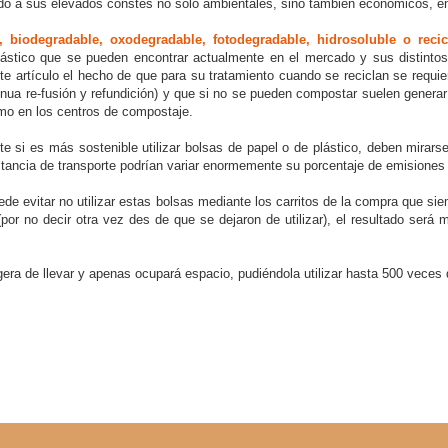
o a sus elevados constes no sólo ambientales, sinó también económicos, en 
 biodegradable, oxodegradable, fotodegradable, hidrosoluble o recic
plástico que se pueden encontrar actualmente en el mercado y sus distintos
te artículo el hecho de que para su tratamiento cuando se reciclan se requ
ontinua re-fusión y refundición) y que si no se pueden compostar suelen gene
omo en los centros de compostaje.
 si es más sostenible utilizar bolsas de papel o de plástico, deben mirarse
stancia de transporte podrían variar enormemente su porcentaje de emisiones 
ede evitar no utilizar estas bolsas mediante los carritos de la compra que si
por no decir otra vez des de que se dejaron de utilizar), el resultado ser
ra de llevar y apenas ocupará espacio, pudiéndola utilizar hasta 500 veces d