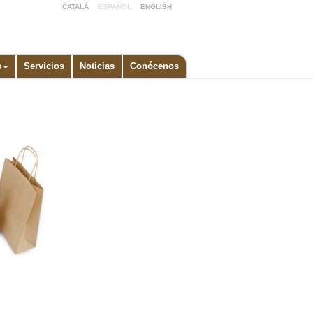
CATALÀ
ESPAÑOL
ENGLISH
s
Servicios
Noticias
Conócenos